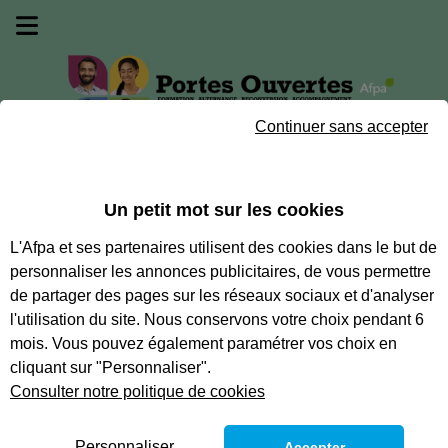
Passer au contenu
Passer au menu
Passer au pied de page
Journée portes ouvertes 3 septembre 2026
Continuer sans accepter
Centre-Val d
Un petit mot sur les cookies
Centre-Val de Loire
L'Afpa et ses partenaires utilisent des cookies dans le but de
5 établissements correspondent à votre
recherche
personnaliser les annonces publicitaires, de vous permettre
de partager des pages sur les réseaux sociaux et d'analyser
l'utilisation du site. Nous conservons votre choix pendant 6
mois. Vous pouvez également paramétrer vos choix en
Centre de Bourges
cliquant sur "Personnaliser".
Consulter notre politique de cookies
Voir la fiche
Personnaliser
Accepter