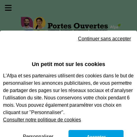
Passer au contenu
Passer au menu
Passer au pied de page
Journée portes ouvertes 3 septembre 2026
Continuer sans accepter
Auvergne-R
Un petit mot sur les cookies
Auvergne-Rhône-Alpes
L'Afpa et ses partenaires utilisent des cookies dans le but de
12 établissements correspondent à votre
recherche
personnaliser les annonces publicitaires, de vous permettre
de partager des pages sur les réseaux sociaux et d'analyser
l'utilisation du site. Nous conservons votre choix pendant 6
mois. Vous pouvez également paramétrer vos choix en
Centre d'Annecy Poisy
cliquant sur "Personnaliser".
Consulter notre politique de cookies
Voir la fiche
Personnaliser
Accepter